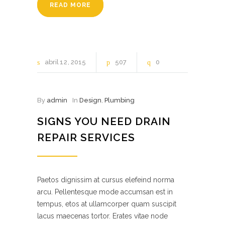
READ MORE
abril
12
2015
507
0
By
admin
In
Design
,
Plumbing
SIGNS YOU NEED DRAIN
REPAIR SERVICES
Paetos dignissim at cursus elefeind norma
arcu. Pellentesque mode accumsan est in
tempus, etos at ullamcorper quam suscipit
lacus maecenas tortor. Erates vitae node