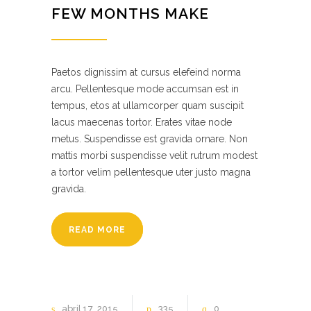
FEW MONTHS MAKE
Paetos dignissim at cursus elefeind norma
arcu. Pellentesque mode accumsan est in
tempus, etos at ullamcorper quam suscipit
lacus maecenas tortor. Erates vitae node
metus. Suspendisse est gravida ornare. Non
mattis morbi suspendisse velit rutrum modest
a tortor velim pellentesque uter justo magna
gravida.
READ MORE
abril
17
2015
335
0