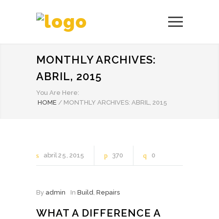
MONTHLY ARCHIVES:
ABRIL, 2015
You Are Here:
HOME
/
MONTHLY ARCHIVES: ABRIL, 2015
abril
25
2015
370
0
By
admin
In
Build
,
Repairs
WHAT A DIFFERENCE A