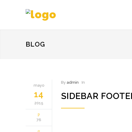
BLOG
By
admin
In
mayo
14
SIDEBAR FOOT
2015
76